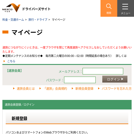
検索
メニュー
料金・交通ホーム
>
旅行・ドライブ
>
マイページ
マイページ
速旅につながりにくいときは、一度ブラウザを閉じて再度速旅へアクセスしなおしていただくようお願いい
たします。
◆定期メンテナンスのお知らせ◆ 毎月第二火曜日の00:00～02:00（時間延長の場合あり） 詳しくは
こちら
【速旅会員】
メールアドレス：
ログイン
パスワード：
速旅会員とは
「速旅」会員規約
新規会員登録
パスワードを忘れた方
速旅会員登録／ログイン
新規登録
パソコンおよびスマートフォンのWebプラウザからご利用ください。