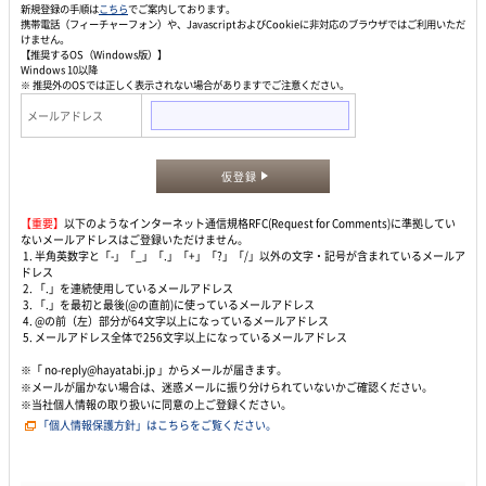
新規登録の手順は
こちら
でご案内しております。
携帯電話（フィーチャーフォン）や、JavascriptおよびCookieに非対応のブラウザではご利用いただ
けません。
【推奨するOS（Windows版）】
Windows 10以降
※ 推奨外のOSでは正しく表示されない場合がありますでご注意ください。
メールアドレス
仮登録
【重要】
以下のようなインターネット通信規格RFC(Request for Comments)に準拠してい
ないメールアドレスはご登録いただけません。
1. 半角英数字と「-」「_」「.」「+」「?」「/」以外の文字・記号が含まれているメールア
ドレス
2. 「.」を連続使用しているメールアドレス
3. 「.」を最初と最後(@の直前)に使っているメールアドレス
4. @の前（左）部分が64文字以上になっているメールアドレス
5. メールアドレス全体で256文字以上になっているメールアドレス
※「 no-reply@hayatabi.jp 」からメールが届きます。
※メールが届かない場合は、迷惑メールに振り分けられていないかご確認ください。
※当社個人情報の取り扱いに同意の上ご登録ください。
「個人情報保護方針」はこちらをご覧ください。