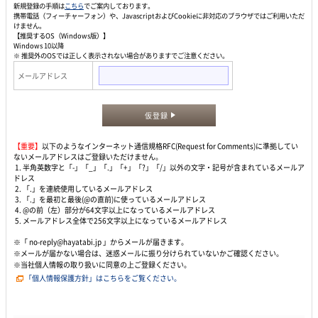
新規登録の手順は
こちら
でご案内しております。
携帯電話（フィーチャーフォン）や、JavascriptおよびCookieに非対応のブラウザではご利用いただ
けません。
【推奨するOS（Windows版）】
Windows 10以降
※ 推奨外のOSでは正しく表示されない場合がありますでご注意ください。
メールアドレス
仮登録
【重要】
以下のようなインターネット通信規格RFC(Request for Comments)に準拠してい
ないメールアドレスはご登録いただけません。
1. 半角英数字と「-」「_」「.」「+」「?」「/」以外の文字・記号が含まれているメールア
ドレス
2. 「.」を連続使用しているメールアドレス
3. 「.」を最初と最後(@の直前)に使っているメールアドレス
4. @の前（左）部分が64文字以上になっているメールアドレス
5. メールアドレス全体で256文字以上になっているメールアドレス
※「 no-reply@hayatabi.jp 」からメールが届きます。
※メールが届かない場合は、迷惑メールに振り分けられていないかご確認ください。
※当社個人情報の取り扱いに同意の上ご登録ください。
「個人情報保護方針」はこちらをご覧ください。