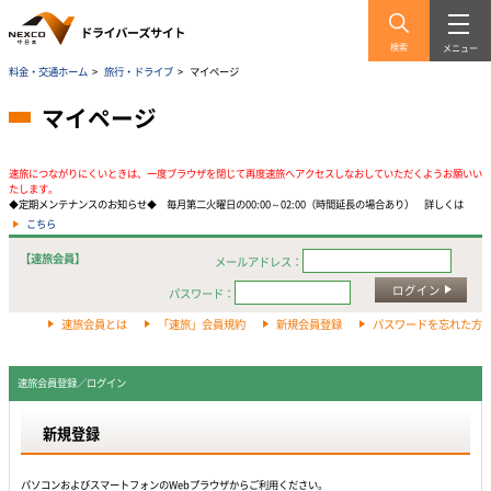
検索
メニュー
料金・交通ホーム
>
旅行・ドライブ
>
マイページ
マイページ
速旅につながりにくいときは、一度ブラウザを閉じて再度速旅へアクセスしなおしていただくようお願いい
たします。
◆定期メンテナンスのお知らせ◆ 毎月第二火曜日の00:00～02:00（時間延長の場合あり） 詳しくは
こちら
【速旅会員】
メールアドレス：
ログイン
パスワード：
速旅会員とは
「速旅」会員規約
新規会員登録
パスワードを忘れた方
速旅会員登録／ログイン
新規登録
パソコンおよびスマートフォンのWebプラウザからご利用ください。