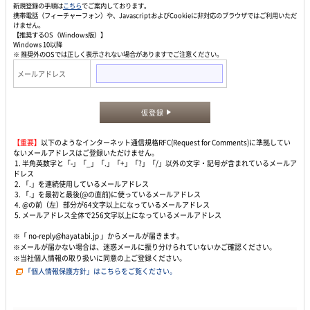
新規登録の手順は
こちら
でご案内しております。
携帯電話（フィーチャーフォン）や、JavascriptおよびCookieに非対応のブラウザではご利用いただ
けません。
【推奨するOS（Windows版）】
Windows 10以降
※ 推奨外のOSでは正しく表示されない場合がありますでご注意ください。
メールアドレス
仮登録
【重要】
以下のようなインターネット通信規格RFC(Request for Comments)に準拠してい
ないメールアドレスはご登録いただけません。
1. 半角英数字と「-」「_」「.」「+」「?」「/」以外の文字・記号が含まれているメールア
ドレス
2. 「.」を連続使用しているメールアドレス
3. 「.」を最初と最後(@の直前)に使っているメールアドレス
4. @の前（左）部分が64文字以上になっているメールアドレス
5. メールアドレス全体で256文字以上になっているメールアドレス
※「 no-reply@hayatabi.jp 」からメールが届きます。
※メールが届かない場合は、迷惑メールに振り分けられていないかご確認ください。
※当社個人情報の取り扱いに同意の上ご登録ください。
「個人情報保護方針」はこちらをご覧ください。