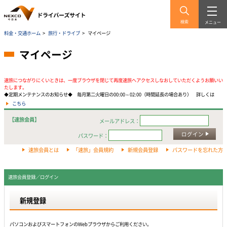
検索
メニュー
料金・交通ホーム
>
旅行・ドライブ
>
マイページ
マイページ
速旅につながりにくいときは、一度ブラウザを閉じて再度速旅へアクセスしなおしていただくようお願いい
たします。
◆定期メンテナンスのお知らせ◆ 毎月第二火曜日の00:00～02:00（時間延長の場合あり） 詳しくは
こちら
【速旅会員】
メールアドレス：
ログイン
パスワード：
速旅会員とは
「速旅」会員規約
新規会員登録
パスワードを忘れた方
速旅会員登録／ログイン
新規登録
パソコンおよびスマートフォンのWebプラウザからご利用ください。