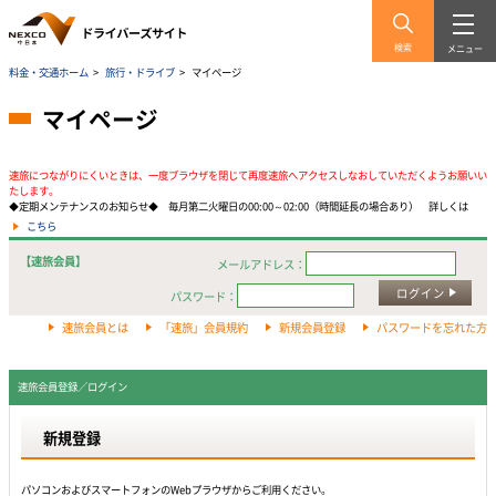
検索
メニュー
料金・交通ホーム
>
旅行・ドライブ
>
マイページ
マイページ
速旅につながりにくいときは、一度ブラウザを閉じて再度速旅へアクセスしなおしていただくようお願いい
たします。
◆定期メンテナンスのお知らせ◆ 毎月第二火曜日の00:00～02:00（時間延長の場合あり） 詳しくは
こちら
【速旅会員】
メールアドレス：
ログイン
パスワード：
速旅会員とは
「速旅」会員規約
新規会員登録
パスワードを忘れた方
速旅会員登録／ログイン
新規登録
パソコンおよびスマートフォンのWebプラウザからご利用ください。