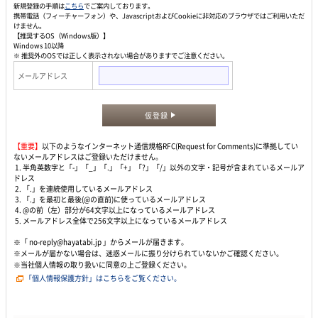
新規登録の手順は
こちら
でご案内しております。
携帯電話（フィーチャーフォン）や、JavascriptおよびCookieに非対応のブラウザではご利用いただ
けません。
【推奨するOS（Windows版）】
Windows 10以降
※ 推奨外のOSでは正しく表示されない場合がありますでご注意ください。
メールアドレス
仮登録
【重要】
以下のようなインターネット通信規格RFC(Request for Comments)に準拠してい
ないメールアドレスはご登録いただけません。
1. 半角英数字と「-」「_」「.」「+」「?」「/」以外の文字・記号が含まれているメールア
ドレス
2. 「.」を連続使用しているメールアドレス
3. 「.」を最初と最後(@の直前)に使っているメールアドレス
4. @の前（左）部分が64文字以上になっているメールアドレス
5. メールアドレス全体で256文字以上になっているメールアドレス
※「 no-reply@hayatabi.jp 」からメールが届きます。
※メールが届かない場合は、迷惑メールに振り分けられていないかご確認ください。
※当社個人情報の取り扱いに同意の上ご登録ください。
「個人情報保護方針」はこちらをご覧ください。