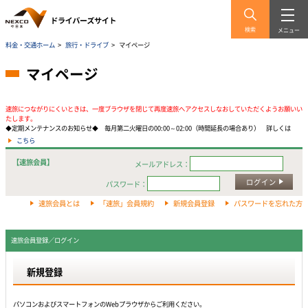
検索
メニュー
料金・交通ホーム
>
旅行・ドライブ
>
マイページ
マイページ
速旅につながりにくいときは、一度ブラウザを閉じて再度速旅へアクセスしなおしていただくようお願いい
たします。
◆定期メンテナンスのお知らせ◆ 毎月第二火曜日の00:00～02:00（時間延長の場合あり） 詳しくは
こちら
【速旅会員】
メールアドレス：
ログイン
パスワード：
速旅会員とは
「速旅」会員規約
新規会員登録
パスワードを忘れた方
速旅会員登録／ログイン
新規登録
パソコンおよびスマートフォンのWebプラウザからご利用ください。