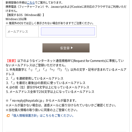
新規登録の手順は
こちら
でご案内しております。
携帯電話（フィーチャーフォン）や、JavascriptおよびCookieに非対応のブラウザではご利用いただ
けません。
【推奨するOS（Windows版）】
Windows 10以降
※ 推奨外のOSでは正しく表示されない場合がありますでご注意ください。
メールアドレス
仮登録
【重要】
以下のようなインターネット通信規格RFC(Request for Comments)に準拠してい
ないメールアドレスはご登録いただけません。
1. 半角英数字と「-」「_」「.」「+」「?」「/」以外の文字・記号が含まれているメールア
ドレス
2. 「.」を連続使用しているメールアドレス
3. 「.」を最初と最後(@の直前)に使っているメールアドレス
4. @の前（左）部分が64文字以上になっているメールアドレス
5. メールアドレス全体で256文字以上になっているメールアドレス
※「 no-reply@hayatabi.jp 」からメールが届きます。
※メールが届かない場合は、迷惑メールに振り分けられていないかご確認ください。
※当社個人情報の取り扱いに同意の上ご登録ください。
「個人情報保護方針」はこちらをご覧ください。