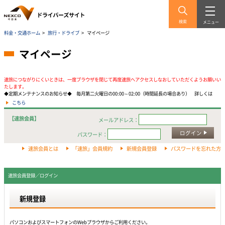
検索
メニュー
料金・交通ホーム
>
旅行・ドライブ
>
マイページ
マイページ
速旅につながりにくいときは、一度ブラウザを閉じて再度速旅へアクセスしなおしていただくようお願いい
たします。
◆定期メンテナンスのお知らせ◆ 毎月第二火曜日の00:00～02:00（時間延長の場合あり） 詳しくは
こちら
【速旅会員】
メールアドレス：
ログイン
パスワード：
速旅会員とは
「速旅」会員規約
新規会員登録
パスワードを忘れた方
速旅会員登録／ログイン
新規登録
パソコンおよびスマートフォンのWebプラウザからご利用ください。