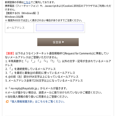
新規登録の手順は
こちら
でご案内しております。
携帯電話（フィーチャーフォン）や、JavascriptおよびCookieに非対応のブラウザではご利用いただ
けません。
【推奨するOS（Windows版）】
Windows 10以降
※ 推奨外のOSでは正しく表示されない場合がありますでご注意ください。
メールアドレス
仮登録
【重要】
以下のようなインターネット通信規格RFC(Request for Comments)に準拠してい
ないメールアドレスはご登録いただけません。
1. 半角英数字と「-」「_」「.」「+」「?」「/」以外の文字・記号が含まれているメールア
ドレス
2. 「.」を連続使用しているメールアドレス
3. 「.」を最初と最後(@の直前)に使っているメールアドレス
4. @の前（左）部分が64文字以上になっているメールアドレス
5. メールアドレス全体で256文字以上になっているメールアドレス
※「 no-reply@hayatabi.jp 」からメールが届きます。
※メールが届かない場合は、迷惑メールに振り分けられていないかご確認ください。
※当社個人情報の取り扱いに同意の上ご登録ください。
「個人情報保護方針」はこちらをご覧ください。