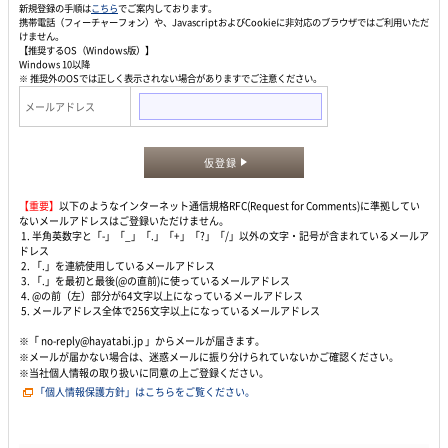
新規登録の手順は
こちら
でご案内しております。
携帯電話（フィーチャーフォン）や、JavascriptおよびCookieに非対応のブラウザではご利用いただ
けません。
【推奨するOS（Windows版）】
Windows 10以降
※ 推奨外のOSでは正しく表示されない場合がありますでご注意ください。
メールアドレス
仮登録
【重要】
以下のようなインターネット通信規格RFC(Request for Comments)に準拠してい
ないメールアドレスはご登録いただけません。
1. 半角英数字と「-」「_」「.」「+」「?」「/」以外の文字・記号が含まれているメールア
ドレス
2. 「.」を連続使用しているメールアドレス
3. 「.」を最初と最後(@の直前)に使っているメールアドレス
4. @の前（左）部分が64文字以上になっているメールアドレス
5. メールアドレス全体で256文字以上になっているメールアドレス
※「 no-reply@hayatabi.jp 」からメールが届きます。
※メールが届かない場合は、迷惑メールに振り分けられていないかご確認ください。
※当社個人情報の取り扱いに同意の上ご登録ください。
「個人情報保護方針」はこちらをご覧ください。