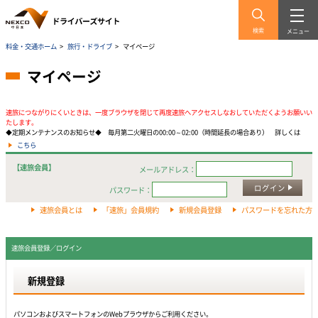
検索
メニュー
料金・交通ホーム
>
旅行・ドライブ
>
マイページ
マイページ
速旅につながりにくいときは、一度ブラウザを閉じて再度速旅へアクセスしなおしていただくようお願いい
たします。
◆定期メンテナンスのお知らせ◆ 毎月第二火曜日の00:00～02:00（時間延長の場合あり） 詳しくは
こちら
【速旅会員】
メールアドレス：
ログイン
パスワード：
速旅会員とは
「速旅」会員規約
新規会員登録
パスワードを忘れた方
速旅会員登録／ログイン
新規登録
パソコンおよびスマートフォンのWebプラウザからご利用ください。