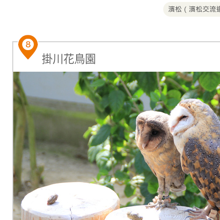
掛川花鳥園