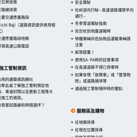
從日曆搜索
安全駕駛
從路線搜索
杜絕逆向行駛--高速道路僅限單向
通行--
主要交通壅塞路段
冬季雪道駕駛指南
Michi Raji（道路資訊提供應用程
式）
當您收到地震速報時
交通壅塞路段地圖
特種車輛與危險物品運載車輛請
注意
可視高速公路電話
嚴禁超重！
使用SA·PA時的註意事項
在高速道路不得已停車時
施工管制資訊
如果發現「故障車」或「墜落物
有用的建築資訊網站
體」或道路損壞等
點擊此處了解施工管制預定地
通過施工管制場所時的要點
圖、車道封閉以及更新工程等大
型施工的資訊。
搜索嘗試路線和時間選擇？
服務區及購物
從地圖搜尋
從現在位置搜尋