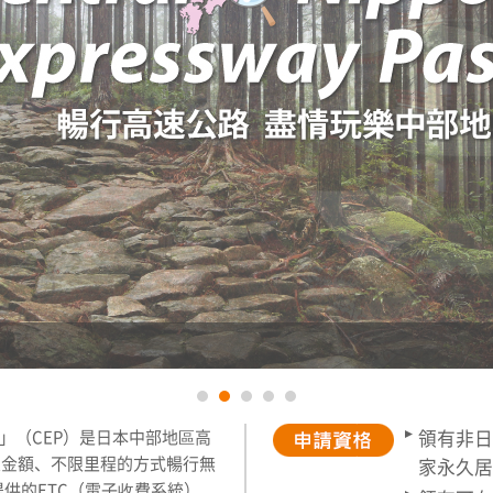
ay Pass」（CEP）是日本中部地區高
領有非日
定金額、不限里程的方式暢行無
家永久居
供的ETC（電子收費系統）