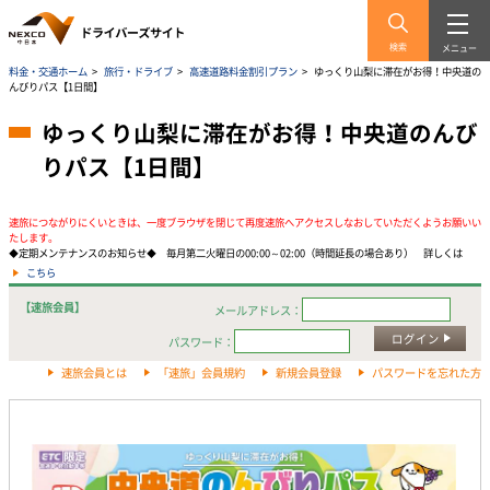
検索
メニュー
料金・交通ホーム
>
旅行・ドライブ
>
高速道路料金割引プラン
>
ゆっくり山梨に滞在がお得！中央道の
んびりパス【1日間】
ゆっくり山梨に滞在がお得！中央道のんび
りパス【1日間】
速旅につながりにくいときは、一度ブラウザを閉じて再度速旅へアクセスしなおしていただくようお願いい
たします。
◆定期メンテナンスのお知らせ◆ 毎月第二火曜日の00:00～02:00（時間延長の場合あり） 詳しくは
こちら
【速旅会員】
メールアドレス：
ログイン
パスワード：
速旅会員とは
「速旅」会員規約
新規会員登録
パスワードを忘れた方