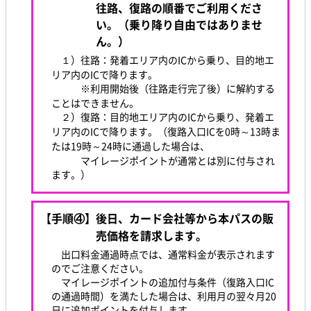
往路、復路の順番でご利用くださ
い。（乗り降り自由ではありませ
ん。）
１）往路：発着エリア内のICから乗り、目的地エ
リア内のICで降ります。
※利用開始後（往路走行完了後）に解約する
ことはできません。
２）復路：目的地エリア内のICから乗り、発着エ
リア内のICで降ります。（復路入口ICを0時～13時ま
たは19時～24時に通過した場合は、
マイレージポイントが通常とは別に付与され
ます。）
【手順④】後日、カード会社等から本パスの販
売価格を請求します。
出口料金通過時点では、通常料金が表示されます
のでご注意ください。
マイレージポイントの追加付与条件（復路入口IC
の通過時間）を満たした場合は、利用月の翌々月20
日に追加ポイントを付与します。