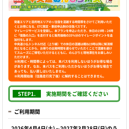
発着エリアと目的地エリアの１往復を混雑する時間帯をさけてご利用いただ
くと
お得になる、ETC限定・事前申込制の往復パスです。
マイレージサービスを登録し、本プランを申込いただき、休日の19時～24時
に「復路の入口」を走行すると販売価格の35％分のマイレージポイントを追
加付与します。
中央道小仏トンネル付近（上り線）での休日の混雑は概ね19時以降に解消傾
向となることから、お帰りの出発時間を遅らせていただくことで混雑を避け
てスムーズにご帰宅いただけるとともに、のんびりと現地滞在をお楽しみい
ただけます。
※利用IC・時間帯によっては、本パスを利用しないほうがお得な場合
があります。なお、本パスをご利用いただかないほうがお得な場合で
あっても、払い戻しはいたしません。
※利用開始後（往路走行完了後）に解約することはできません。
STEP1.
実施期間をご確認ください
ご利用期間
2026年4月4日(土)～2027年3月28日(日)のう