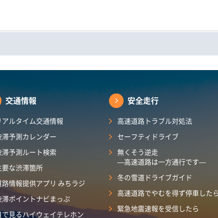
交通情報
安全走行
リアルタイム交通情報
高速道路トラブル対処法
渋滞予測カレンダー​
セーフティドライブ
渋滞予測ルート検索
無くそう逆走
―高速道路は一方通行です―
主要な渋滞箇所
冬の雪道ドライブガイド
道路情報提供アプリ みちラジ
高速道路でやむを得ず停車した
渋滞ポイントナビまっぷ
緊急地震速報を受信したら
目で見るハイウェイテレホン