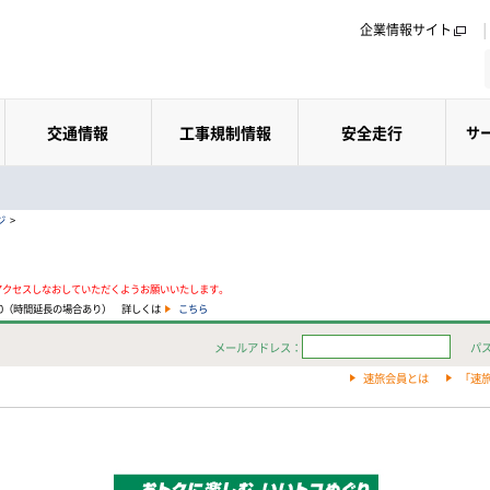
企業情報サイト
交通情報
工事規制情報
安全走行
サ
ジ
>
アクセスしなおしていただくようお願いいたします。
:00（時間延長の場合あり） 詳しくは
こちら
メールアドレス：
パ
速旅会員とは
「速