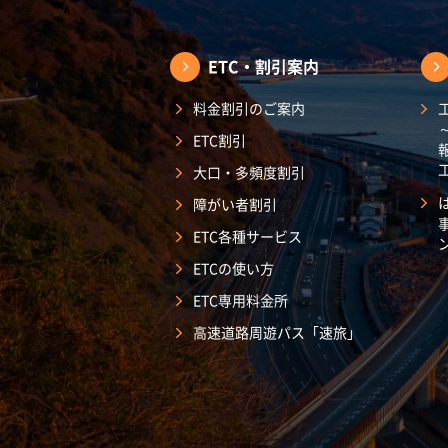
ETC・割引案内
料金割引のご案内
ETC割引
大口・多頻度割引
障がい者割引
ETC各種サービス
ETCの使い方
ETC専用料金所
高速道路周遊パス「速旅」