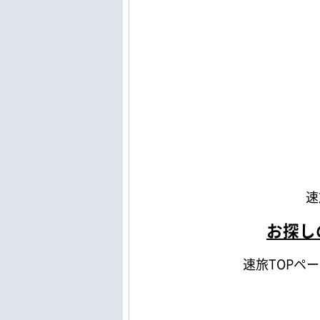
速
お探し
速旅TOPペ