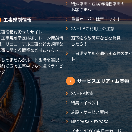
特殊車両・危険物積載車両の
お客さまへ
工事規制情報
重量オーバーは禁止です!!
SA・PAご利用上の注意
工事情報お役立ちサイト
～工事規制予定MAP、レーン閉鎖情
落下物や故障車などを発見
したら!!
報、リニューアル工事など大規模な
工事に関する情報などはこちら～
工事規制箇所を通行する際のポ
ト
はじめませんかルート＆時間選択～
事前検索で工事中でも快適ドライビ
ング ～
サービスエリア・
お買物
SA・PA検索
特集・イベント
施設・サービス案内
NEOPASA・EXPASA
イオンNEXCO中日本カード