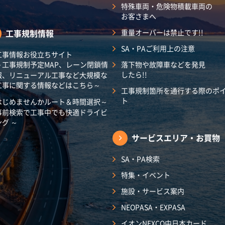
特殊車両・危険物積載車両の
お客さまへ
工事規制情報
重量オーバーは禁止です!!
SA・PAご利用上の注意
工事情報お役立ちサイト
～工事規制予定MAP、レーン閉鎖情
落下物や故障車などを発見
したら!!
報、リニューアル工事など大規模な
工事に関する情報などはこちら～
工事規制箇所を通行する際のポ
ト
はじめませんかルート＆時間選択～
事前検索で工事中でも快適ドライビ
ング ～
サービスエリア・
お買物
SA・PA検索
特集・イベント
施設・サービス案内
NEOPASA・EXPASA
イオンNEXCO中日本カード