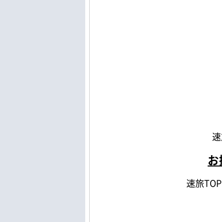
速
お
速旅TO