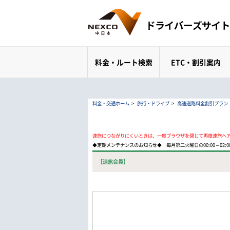
料金・ルート検索
ETC・割引案内
料金・交通ホーム
>
旅行・ドライブ
>
高速道路料金割引プラン
速旅につながりにくいときは、一度ブラウザを閉じて再度速旅へ
◆定期メンテナンスのお知らせ◆ 毎月第二火曜日の00:00～02
【速旅会員】