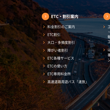
ETC・割引案内
料金割引のご案内
ETC割引
大口・多頻度割引
障がい者割引
ETC各種サービス
ETCの使い方
ETC専用料金所
高速道路周遊パス「速旅」