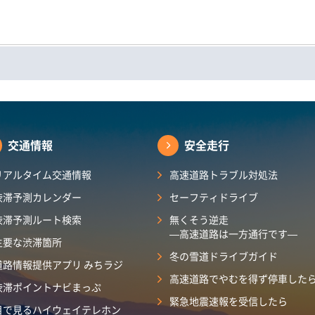
交通情報
安全走行
リアルタイム交通情報
高速道路トラブル対処法
渋滞予測カレンダー​
セーフティドライブ
渋滞予測ルート検索
無くそう逆走
―高速道路は一方通行です―
主要な渋滞箇所
冬の雪道ドライブガイド
道路情報提供アプリ みちラジ
高速道路でやむを得ず停車した
渋滞ポイントナビまっぷ
緊急地震速報を受信したら
目で見るハイウェイテレホン