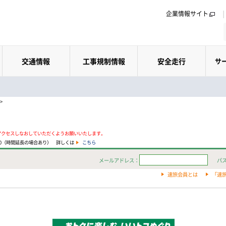
企業情報サイト
交通情報
工事規制情報
安全走行
サ
>
アクセスしなおしていただくようお願いいたします。
:00（時間延長の場合あり） 詳しくは
こちら
メールアドレス：
パ
速旅会員とは
「速