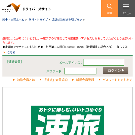
検索
メニュー
料金・交通ホーム
>
旅行・ドライブ
>
高速道路料金割引プラン
>
速旅につながりにくいときは、一度ブラウザを閉じて再度速旅へアクセスしなおしていただくようお願いい
たします。
◆定期メンテナンスのお知らせ◆ 毎月第二火曜日の00:00～02:00（時間延長の場合あり） 詳しくは
こちら
【速旅会員】
メールアドレス：
ログイン
パスワード：
速旅会員とは
「速旅」会員規約
新規会員登録
パスワードを忘れた方