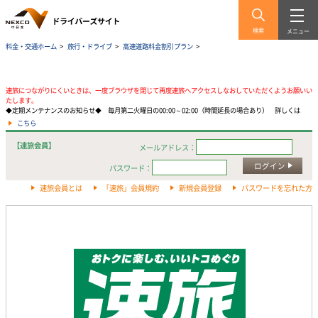
検索
メニュー
料金・交通ホーム
>
旅行・ドライブ
>
高速道路料金割引プラン
>
速旅につながりにくいときは、一度ブラウザを閉じて再度速旅へアクセスしなおしていただくようお願いい
たします。
◆定期メンテナンスのお知らせ◆ 毎月第二火曜日の00:00～02:00（時間延長の場合あり） 詳しくは
こちら
【速旅会員】
メールアドレス：
ログイン
パスワード：
速旅会員とは
「速旅」会員規約
新規会員登録
パスワードを忘れた方