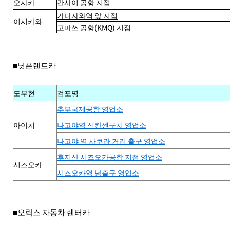
오사카
간사이 공항 지점
가나자와역 앞 지점
이시카와
고마쓰 공항(KMQ) 지점
■닛폰렌트카
도부현
검포명
추부국제공항 영업소
아이치
나고야역 신칸센구치 영업소
나고야 역 사쿠라 거리 출구 영업소
후지산 시즈오카공항 지점 영업소
시즈오카
시즈오카역 남출구 영업소
■오릭스 자동차 렌터카