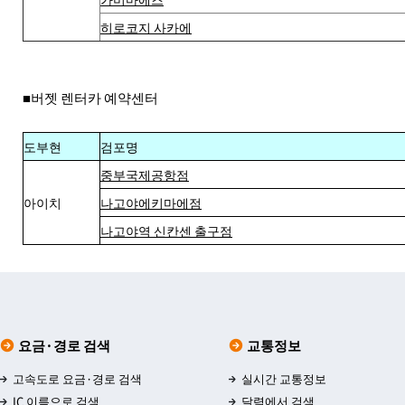
히로코지 사카에
■버젯 렌터카 예약센터
도부현
검포명
중부국제공항점
아이치
나고야에키마에점
나고야역 신칸센 출구점
요금·경로 검색
교통정보
고속도로 요금·경로 검색
실시간 교통정보
IC 이름으로 검색
달력에서 검색