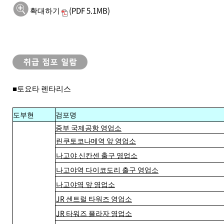
확대하기
(PDF 5.1MB)
■토요타 렌타리스
도부현
검포명
중부 국제공항 영업소
린쿠토코나메역 앞 영업소
나고야 신칸센 출구 영업소
나고야역 다이코도리 출구 영업소
나고야역 앞 영업소
JR 센트럴 타워즈 영업소
JR 타워즈 플라자 영업소