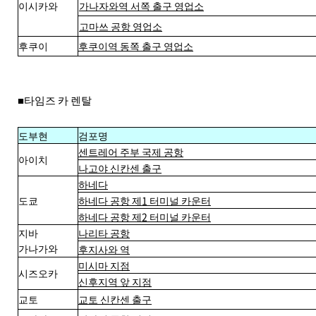
이시카와
가나자와역 서쪽 출구 영업소
고마쓰 공항 영업소
후쿠이
후쿠이역 동쪽 출구 영업소
■타임즈 카 렌탈
도부현
검포명
센트레어 주부 국제 공항
아이치
나고야 신칸센 출구
하네다
도쿄
하네다 공항 제1 터미널 카운터
하네다 공항 제2 터미널 카운터
지바
나리타 공항
가나가와
후지사와 역
미시마 지점
시즈오카
신후지역 앞 지점
교토
교토 신칸센 출구