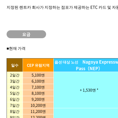
지정된 렌트카 회사가 지정하는 점포가 제공하는 ETC 카드 및 자
■현재 가격
Nagoya Express
옵션 대상 노선
일수
CEP 유람지역
Pass（NEP）
2일간
5,100엔
3일간
6,100엔
4일간
7,100엔
+ 1,530엔 *
5일간
8,100엔
6일간
9,200엔
7일간
10,200엔
8일간
11,200엔
9일간
12,200엔