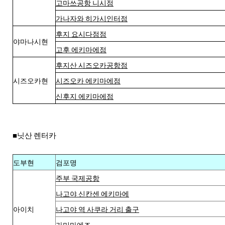
고마쓰공항 니시점
가나자와 히가시인터점
후지 요시다점점
야마나시현
고후 에키마에점
후지산 시즈오카공항점
시즈오카현
시즈오카 에키마에점
신후지 에키마에점
■닛산 렌터카
도부현
검포명
주부 국제공항
나고야 신칸센 에키마에
아이치
나고야 역 사쿠라 거리 출구
가미마에즈