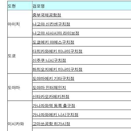
도현
검포명
중부국제공항점
아이치
나고야 신칸센구치점
나고야 사사시마 라이브점
도쿄에키 야에스구치점
다치카와에키 미나미구치점
도쿄
신주쿠 니시구치점
하치오지에키 미나미구치점
도야마에키 기타구치점
도야마
도야마 인터체인지
신타카오카에키전점
가나자와역 동쪽 출구점
가나자와에키 니시구치점
이시카와
고마쓰공항 히가시점