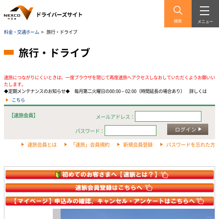
検索
メニュー
料金・交通ホーム
>
旅行・ドライブ
旅行・ドライブ
速旅につながりにくいときは、一度ブラウザを閉じて再度速旅へアクセスしなおしていただくようお願いい
たします。
◆定期メンテナンスのお知らせ◆ 毎月第二火曜日の00:00～02:00（時間延長の場合あり） 詳しくは
こちら
【速旅会員】
メールアドレス：
ログイン
パスワード：
速旅会員とは
「速旅」会員規約
新規会員登録
パスワードを忘れた方