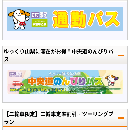
ゆっくり山梨に滞在がお得！中央道のんびりパ
ス
【二輪車限定】二輪車定率割引／ツーリングプ
ラン