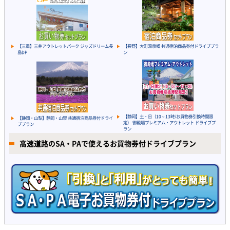
【三重】三井アウトレットパーク ジャズドリーム長
【長野】大町温泉郷 共通宿泊商品券付ドライブプラ
島DP
ン
【静岡】土・日（10～13時/お買物券引換時間限
【静岡・山梨】静岡・山梨 共通宿泊商品券付ドライ
定） 御殿場プレミアム・アウトレット ドライブプ
ブプラン
ラン
高速道路のSA・PAで使えるお買物券付ドライブプラン